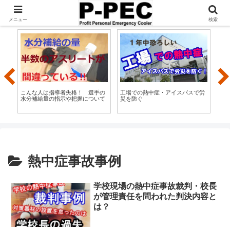
3秒で設置できる！管理者必見の熱中症応急処置用アイスバスP-PEC
メニュー
検索
こんな人は指導者失格！ 選手の
工場での熱中症・アイスバスで労
AV
水分補給量の指示や把握について
災を防ぐ
熱中症事故事例
学校現場の熱中症事故裁判・校長
が管理責任を問われた判決内容と
は？