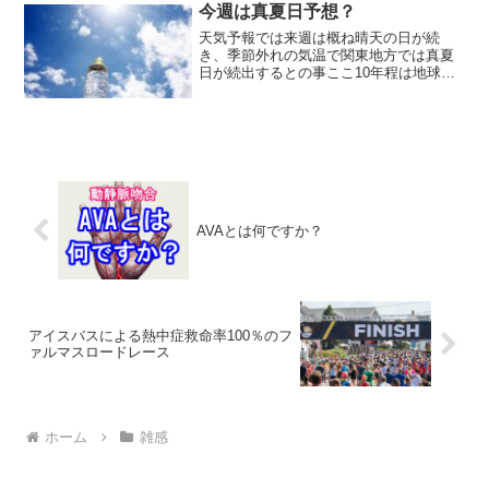
今週は真夏日予想？
天気予報では来週は概ね晴天の日が続
き、季節外れの気温で関東地方では真夏
日が続出するとの事ここ10年程は地球温
暖化による気候変動が顕著になり、季節
はずれという言葉も何か虚しい。何が季
節通りで何が季節外れなのか？もうすで
に、4月や5月から真夏日...
AVAとは何ですか？
アイスバスによる熱中症救命率100％のフ
ァルマスロードレース
ホーム
雑感