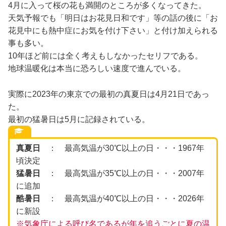
4月に入って桜の花も満開のところが多くなってきた。
天気予報でも「明日はお花見日和です」等の話の後に「お
花見中にも熱中症にお気を付け下さい」と付け加えられる
事も多い。
10年ほど前には全く考えもしなかったセリフである。
地球温暖化は本当に恐ろしい速度で進んでいる。
実際に2023年の東京での最初の真夏日は4月21日であっ
た。
最初の猛暑日は5月に記録されている。
真夏日
： 最高気温が30℃以上の日・・・1967年
頃決定
猛暑日
： 最高気温が35℃以上の日・・・2007年
に追加
酷暑日
： 最高気温が40℃以上の日・・・2026年
に新設
※気象庁による呼び名であるが年を追うごとに
夏の
温