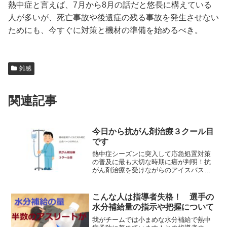
熱中症と言えば、7月から8月の話だと悠長に構えている
人が多いが、死亡事故や後遺症の残る事故を発生させない
ためにも、今すぐに対策と機材の準備を始めるべき。
雑感
関連記事
今日から抗がん剤治療３クール目
です
熱中症シーズンに突入して応急処置対策
の普及に最も大切な時期に癌が判明！抗
がん剤治療を受けながらのアイスバス普
及活動
こんな人は指導者失格！ 選手の
水分補給量の指示や把握について
我がチームでは小まめな水分補給で熱中