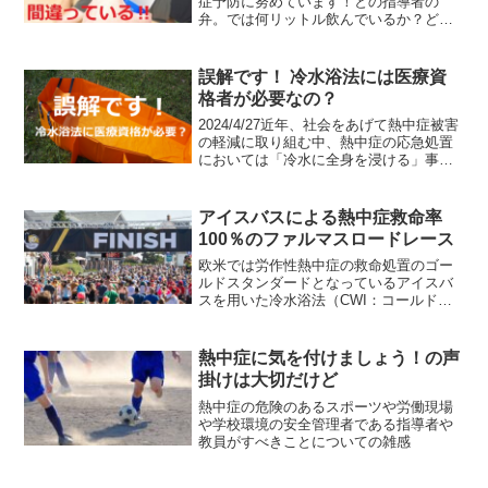
症予防に努めています！との指導者の
弁。では何リットル飲んでいるか？どん
な水分を補給しているか？把握していな
い指導者が大半です。これでは熱中症予
防に努めてるとは言えません
誤解です！ 冷水浴法には医療資
格者が必要なの？
2024/4/27近年、社会をあげて熱中症被害
の軽減に取り組む中、熱中症の応急処置
においては「冷水に全身を浸ける」事が
最も体温低下率が高く救命効果があがる
事が一般にも広く知られてきました。ア
メリカのスポーツ科学研究所であるKSIの
アイスバスによる熱中症救命率
所長がNH...
100％のファルマスロードレース
欧米では労作性熱中症の救命処置のゴー
ルドスタンダードとなっているアイスバ
スを用いた冷水浴法（CWI：コールドウ
ォーターイマージョン）だが、この効果
を研究し論文にも発表しているのがアメ
リカのスポーツ中の事故や安全対策を研
熱中症に気を付けましょう！の声
究する研究機関、KSI...
掛けは大切だけど
熱中症の危険のあるスポーツや労働現場
や学校環境の安全管理者である指導者や
教員がすべきことについての雑感