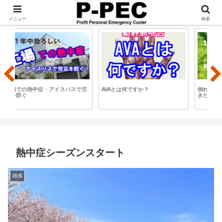
3秒で設置できる！管理者必見の熱中症応急処置用アイスバスP-PEC
メニュー
検索
労
AVAとは何ですか？
倒れた人を救命する為！ 覚えてお
熱
きたい６項目
推
熱中症シーズンスタート
雑感